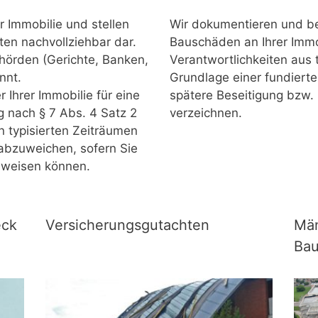
r Immobilie und stellen
Wir dokumentieren und b
ten nachvollziehbar dar.
Bauschäden an Ihrer Immo
hörden (Gerichte, Banken,
Verantwortlichkeiten aus 
nnt.
Grundlage einer fundiert
 Ihrer Immobilie für eine
spätere Beseitigung bzw.
g nach § 7 Abs. 4 Satz 2
verzeichnen.
n typisierten Zeiträumen
abzuweichen, sofern Sie
hweisen können.
eck
Versicherungsgutachten
Mä
Bau