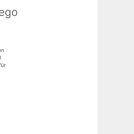
ego
en
l
für